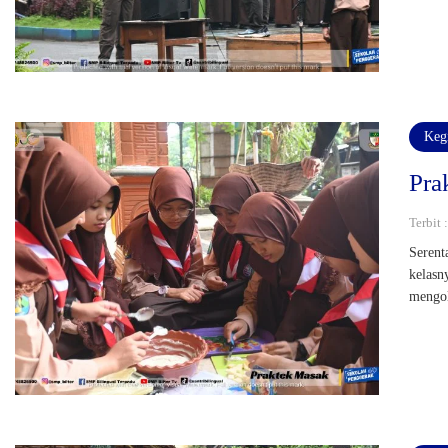
Keg
Pra
Terbit 
Serent
kelasn
mengol