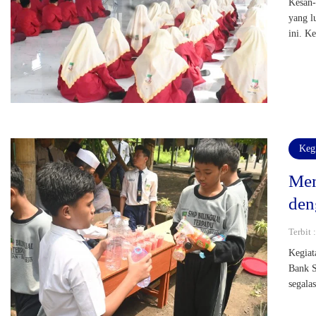
Kesan-
yang l
ini. K
Keg
Mem
den
Terbit
Kegiat
Bank S
segala