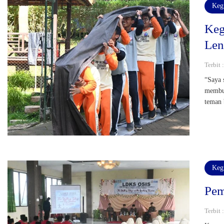
Keg
Keg
Len
Terbit
“Saya 
membua
teman 
Keg
Pe
Terbit