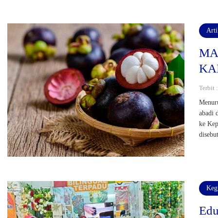
Art
MA
KA
Terbit 
Menuru
abadi 
ke Kep
disebu
Keg
Edu