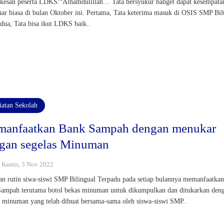
kesan peserta LDKS:“Alhamdulillah… Tata bersyukur banget dapat kesempata
uar biasa di bulan Oktober ini. Pertama, Tata keterima masuk di OSIS SMP Bil
edua, Tata bisa ikut LDKS baik..
iatan Sekolah
anfaatkan Bank Sampah dengan menukar
gan segelas Minuman
 : Kamis, 3 Nov 2022
an rutin siwa-siswi SMP Bilingual Terpadu pada setiap bulannya memanfaatka
ampah terutama botol bekas minuman untuk dikumpulkan dan ditukarkan den
s minuman yang telah dibuat bersama-sama oleh siswa-siswi SMP..