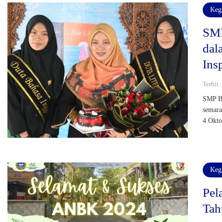
Keg
SMP
dal
Ins
Terbit 
SMP Bi
semara
4 Okto
Keg
Pel
Tah