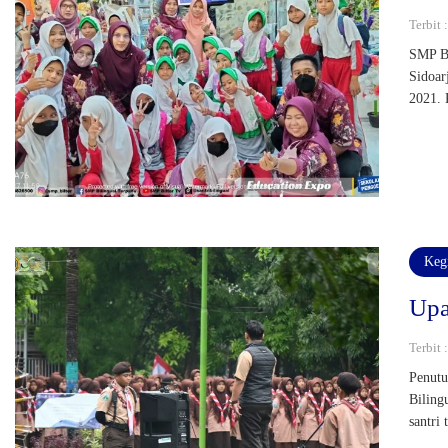
Terbit
SMP Bi
Sidoar
2021. 
Keg
Upa
Terbit
Penutu
Biling
santri