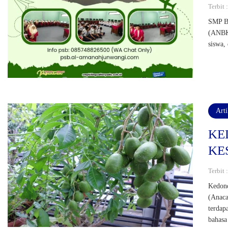
Terbit
SMP Bi
(ANBK)
siswa,
Art
KE
KE
Terbit 
Kedond
(Anaca
terdap
bahasa