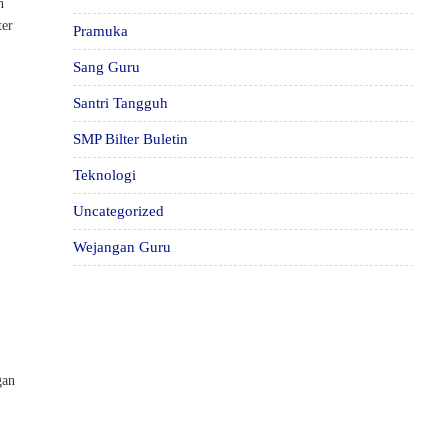
n
ter
Pramuka
Sang Guru
Santri Tangguh
SMP Bilter Buletin
Teknologi
Uncategorized
Wejangan Guru
n
gan