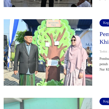
Keg
Pem
Khi
Terbit 
Pembuk
penuh 
Nur Kh
Keg