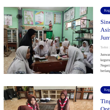
Keg
Sin
Asi
Jun
Terbit 
Junwan
keguru
Negeri
berlan
Keg
Tin
Opt