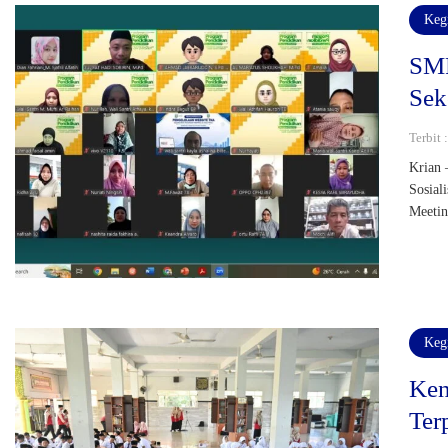
Keg
SMP
Sek
Terbit 
Krian 
Sosial
Meetin
Keg
Ken
Ter