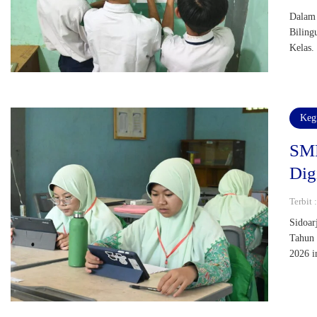
Dalam 
Biling
Kelas.
Keg
SMP
Dig
Terbit
Sidoar
Tahun 
2026 in