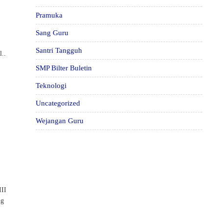
Pramuka
Sang Guru
Santri Tangguh
l..
SMP Bilter Buletin
Teknologi
Uncategorized
Wejangan Guru
III
ng