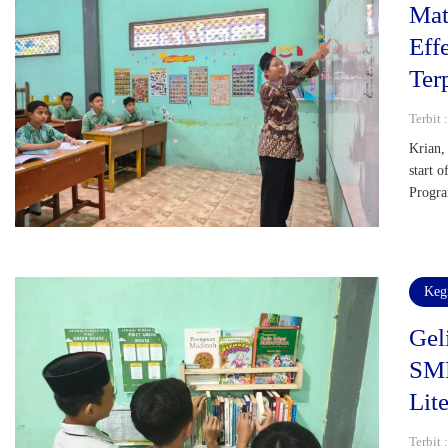
Mat
Eff
Ter
Terbit 
Krian,
start 
Progra
Keg
Gel
SMP
Lite
Terbit 