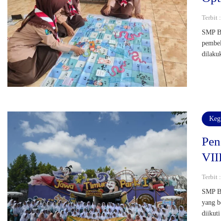
Terbit
SMP Bi
pembel
dilaku
Keg
Pen
VII
Terbit 
SMP Bi
yang b
diikut