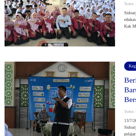
Terbit 
Sidoar
edukas
Kak Mu
Keg
Ber
Bar
Ber
Terbit 
13/7/2
Sidoar
pelaja