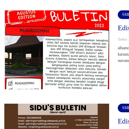
SMP
Edi
Terbit
alhamd
karuni
meramp
SMP
Edi