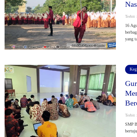
Nas
Terbit
16 Agu
berbag
yang t
Keg
Gur
Men
Ber
Terbit 
SMP Bi
bertuj