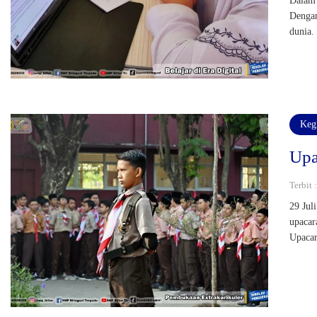
Dalam 
Dengan
dunia.
Keg
Upa
Terbit
29 Jul
upacar
Upacar