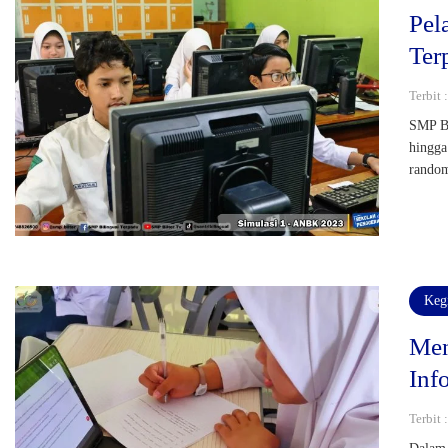
Pel
Ter
Terbit 
SMP Bi
hingga
random
Keg
Men
Inf
Terbit