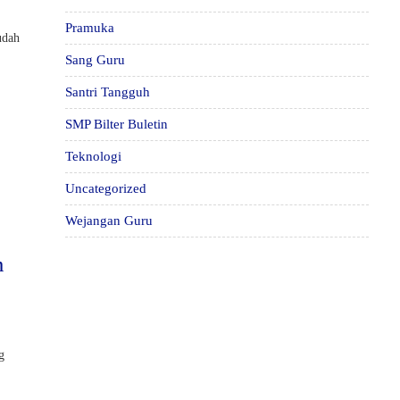
Pramuka
udah
Sang Guru
Santri Tangguh
SMP Bilter Buletin
Teknologi
Uncategorized
Wejangan Guru
m
g
g