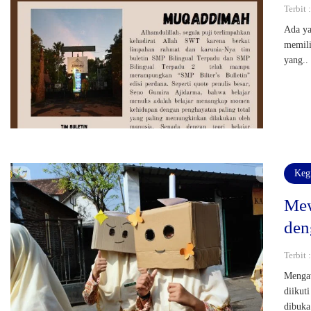
Terbit
Ada ya
memili
yang..
Keg
Mew
den
Terbit
Mengaw
diikut
dibuka