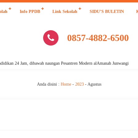
olah
Info PPDB
Link Sekolah
SIDU’S BULETIN
0857-4882-6500
kan 24 Jam, dibawah naungan Pesantren Modern alAmanah Junwangi
Anda disini :
Home
-
2023
-
Agustus