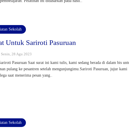
 pembelajaran. Pelatihan ini didasarkan pada hasil..
iatan Sekolah
at Untuk Sariroti Pasuruan
: Senin, 28 Agu 2023
Sariroti Pasuruan Saat surat ini kami tulis, kami sedang berada di dalam bis un
anan pulang ke pesantren setelah mengunjungimu.Sariroti Pasuruan, jujur kami
 lega saat menerima pesan yang..
iatan Sekolah