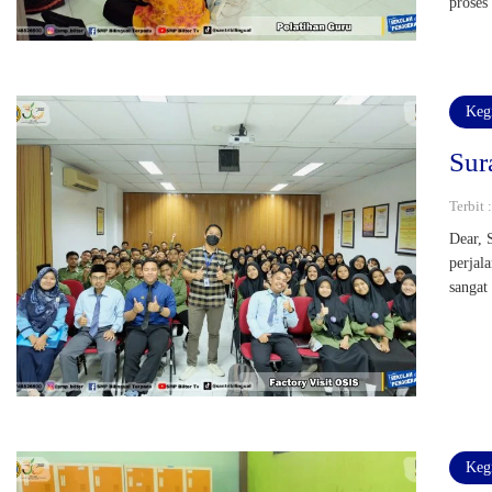
proses
Keg
Sur
Terbit 
Dear, 
perjal
sangat
Keg