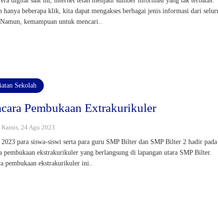
era digital saat ini, internet telah menjadi sumber informasi yang tak terbatas.
 hanya beberapa klik, kita dapat mengakses berbagai jenis informasi dari selur
 Namun, kemampuan untuk mencari..
iatan Sekolah
cara Pembukaan Extrakurikuler
 : Kamis, 24 Agu 2023
i 2023 para siswa-siswi serta para guru SMP Bilter dan SMP Bilter 2 hadir pada
a pembukaan ekstrakurikuler yang berlangsung di lapangan utara SMP Bilter.
a pembukaan ekstrakurikuler ini..