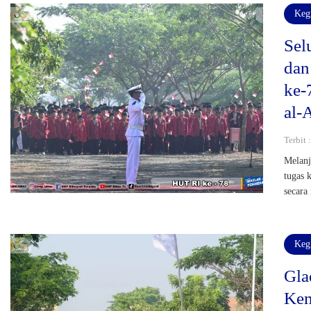
Keg
Sel
dan
ke-
al-
Terbit
Melanj
tugas 
secara
Keg
Gla
Kem