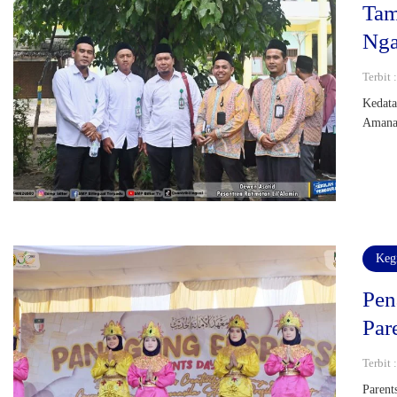
Tam
Nga
Terbit
Kedata
Aman
Keg
Pen
Par
Terbit 
Parent