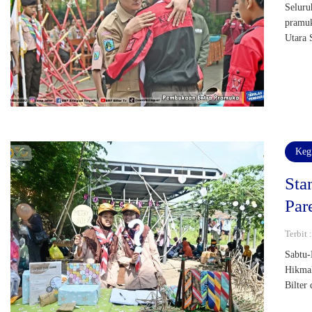
Seluru
pramuk
Utara 
Keg
Sta
Par
Terbit 
Sabtu-
Hikmah
Bilter