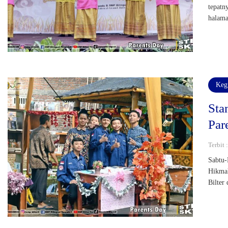
tepatn
halam
Keg
Sta
Par
Terbit 
Sabtu-
Hikmah
Bilter