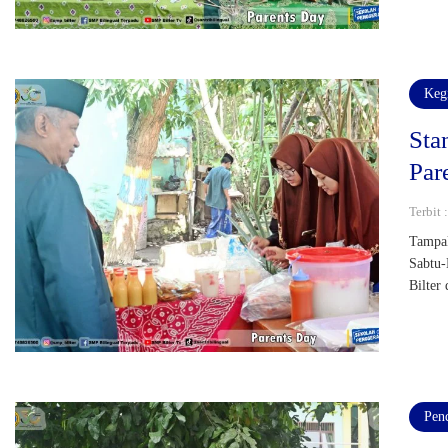
Keg
Sta
Par
Terbit 
Tampak
Sabtu-
Bilter
Pen