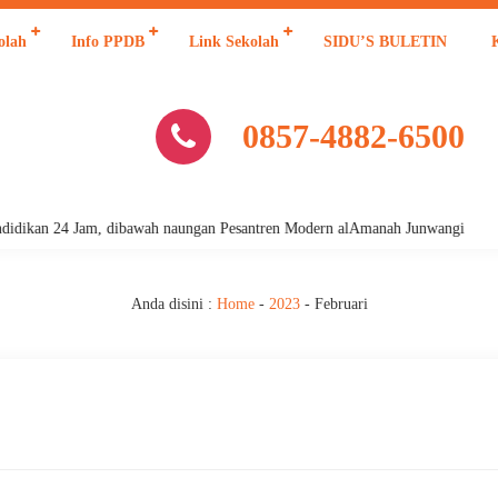
olah
Info PPDB
Link Sekolah
SIDU’S BULETIN
0857-4882-6500
ikan 24 Jam, dibawah naungan Pesantren Modern alAmanah Junwangi
Anda disini :
Home
-
2023
-
Februari