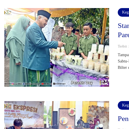
Keg
Sta
Par
Terbit 
Tampak
Sabtu-
Bilter
Keg
Pen