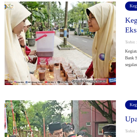
Keg
Keg
Eks
Terbit 
Kegiat
Bank S
segala
Keg
Upa
Terbit