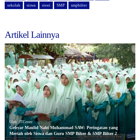
sekolah
siswa
siswi
SMP
smpbilter
Artikel Lainnya
Oleh : ITCenter
Gebyar Maulid Nabi Muhammad SAW: Peringatan yang
Meriah oleh Siswa dan Guru SMP Bilter & SMP Bilter 2