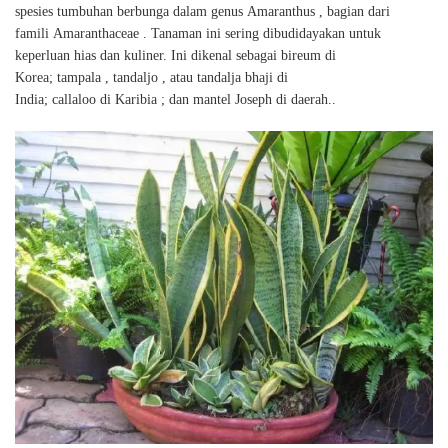
spesies tumbuhan berbunga dalam genus Amaranthus , bagian dari
famili Amaranthaceae . Tanaman ini sering dibudidayakan untuk
keperluan hias dan kuliner. Ini dikenal sebagai bireum di
Korea; tampala , tandaljo , atau tandalja bhaji di
India; callaloo di Karibia ; dan mantel Joseph di daerah..