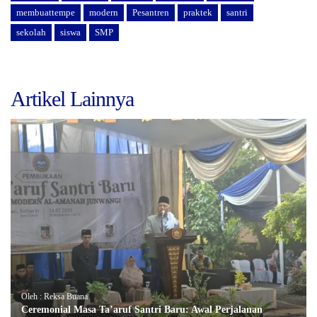
membuattempe
modern
Pesantren
praktek
santri
sekolah
siswa
SMP
Artikel Lainnya
Oleh : Reksa Buana
Ceremonial Masa Ta’aruf Santri Baru: Awal Perjalanan