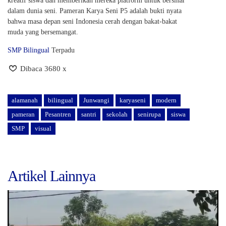
kreatif siswa dan memberikan mereka platform untuk bersinar
dalam dunia seni. Pameran Karya Seni P5 adalah bukti nyata
bahwa masa depan seni Indonesia cerah dengan bakat-bakat
muda yang bersemangat.
SMP Bilingual
Terpadu
Dibaca 3680 x
alamanah
bilingual
Junwangi
karyaseni
modern
pameran
Pesantren
santri
sekolah
senirupa
siswa
SMP
visual
Artikel Lainnya