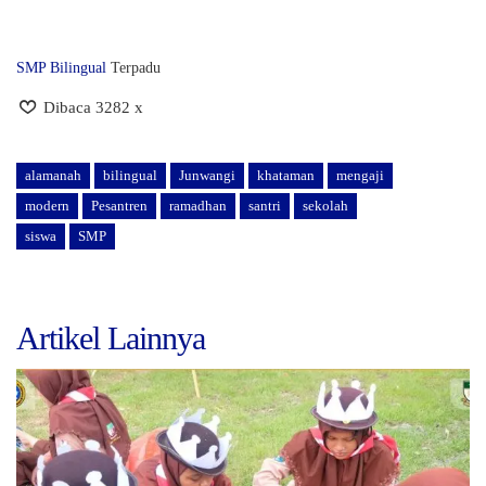
SMP Bilingual
Terpadu
Dibaca 3282 x
alamanah
bilingual
Junwangi
khataman
mengaji
modern
Pesantren
ramadhan
santri
sekolah
siswa
SMP
Artikel Lainnya