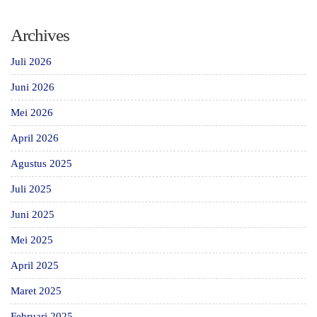
Archives
Juli 2026
Juni 2026
Mei 2026
April 2026
Agustus 2025
Juli 2025
Juni 2025
Mei 2025
April 2025
Maret 2025
Februari 2025