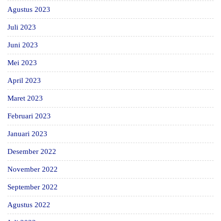
Agustus 2023
Juli 2023
Juni 2023
Mei 2023
April 2023
Maret 2023
Februari 2023
Januari 2023
Desember 2022
November 2022
September 2022
Agustus 2022