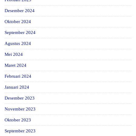
Desember 2024
Oktober 2024
September 2024
Agustus 2024
Mei 2024
Maret 2024
Februari 2024
Januari 2024
Desember 2023
November 2023
Oktober 2023
September 2023