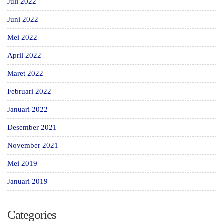
Juli 2022
Juni 2022
Mei 2022
April 2022
Maret 2022
Februari 2022
Januari 2022
Desember 2021
November 2021
Mei 2019
Januari 2019
Categories