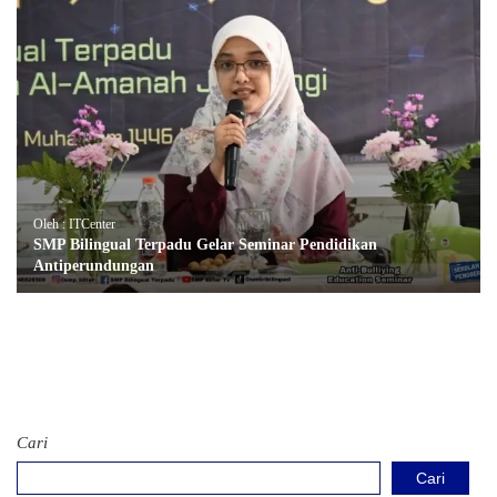
Oleh : ITCenter
SMP Bilingual Terpadu Gelar Seminar Pendidikan
Antiperundungan
Cari
Cari