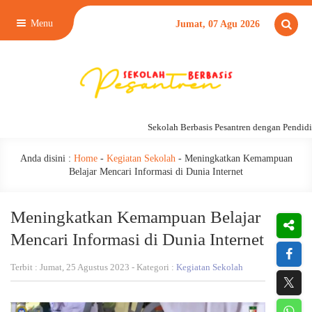
Menu
Jumat, 07 Agu 2026
Sekolah Berbasis Pesantren dengan Pendidika
Anda disini :
Home
-
Kegiatan Sekolah
-
Meningkatkan Kemampuan
Belajar Mencari Informasi di Dunia Internet
Meningkatkan Kemampuan Belajar
Mencari Informasi di Dunia Internet
Terbit : Jumat, 25 Agustus 2023 - Kategori :
Kegiatan Sekolah