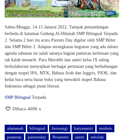
Sabtu-Minggu, 14-15 Janurai 2022, Tampak pemandangan
berbeda di halaman Gedung Al-Hikmah SMP Bilingual Terpadu
2. Selama 2 hari itu acara Parents Day digelar oleh SMP Bilter
dan SMP Bilter 2. Adapun serangkaian kegiatan yang ada dalam
agenda tahunan ini salah satunya bagian pameran keilmuan yang
tak kalah menarik. Para Murobbi dan santri kelas IX saling
berkolaborasi menyajikan berbagai permaian yang berhubungan
dengan mapel IPA, MTK, Bahasa Arab dan Inggris, PJOK, dan
kedai baca serta bazar buku yang mewakili mapel Bahasa
Indonesia sebagai pusat literasi.
SMP Bilingual
Terpadu
Dibaca 4096 x
alamanah
bilingual
Junwangi
karyasantri
modern
pameran
parentsday
Pesantren
santri
sekolah