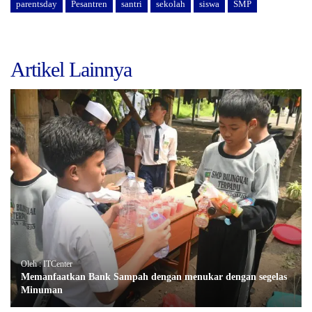
parentsday
Pesantren
santri
sekolah
siswa
SMP
Artikel Lainnya
Oleh : ITCenter
Memanfaatkan Bank Sampah dengan menukar dengan segelas
Minuman