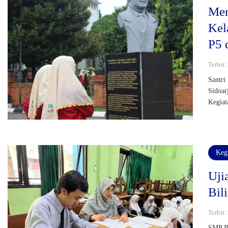
Men
Kel
P5 
Terbit 
Santri
Sidoar
Kegiat
Keg
Uji
Bil
Terbit 
SMP Bi