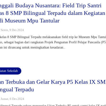
ggali Budaya Nusantara: Field Trip Santri
as 8 SMP Bilingual Terpadu dalam Kegiatan
di Museum Mpu Tantular
: Senin, 9 Des 2024
 kelas 8 SMP Bilingual Terpadu melaksanakan field trip ke Museum Mpu Tantul
jo, sebagai bagian dari rangkaian Projek Penguatan Profil Pelajar Pancasila (P5
an ini dirancang untuk meningkatkan kesadaran..
iatan Sekolah
an Terbuka dan Gelar Karya P5 Kelas IX S
ingual Terpadu
: Jumat, 6 Des 2024
lingual Terpadu sukses menggelar Ujian Terbuka P5 untuk santri kelas IX pad