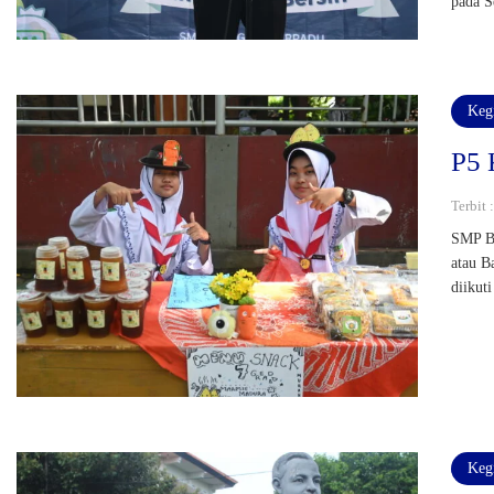
pada S
Keg
P5 
Terbit 
SMP Bi
atau B
diikuti
Keg