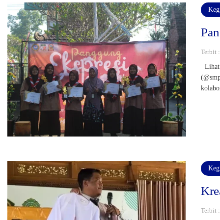
Keg
Pan
Terbit 
Lihat 
(@smp_
kolabo
Keg
Kre
Terbit 