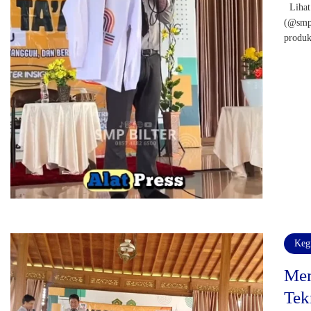
Lihat 
(@smp_
produk
Keg
Mem
Tek