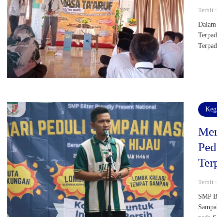
Terbit 
Dalam 
Terpad
Terpad
Keg
Mem
Ped
Ter
Terbit 
SMP Bi
Sampah