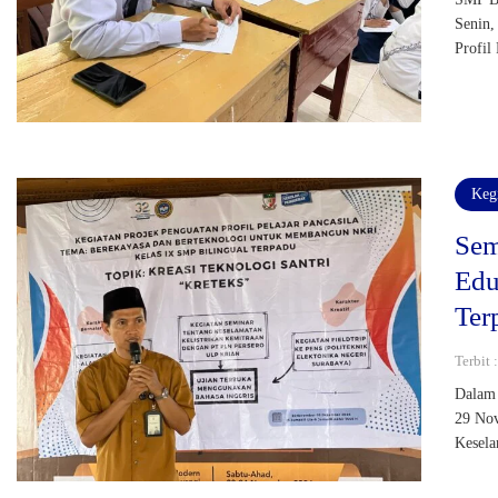
Senin,
Profil
Keg
Sem
Edu
Ter
Terbit 
Dalam 
29 Nov
Kesela