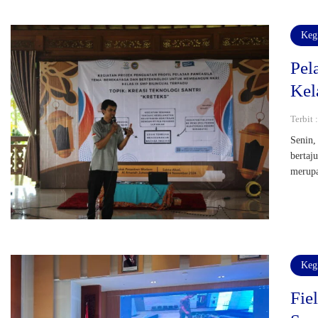
Keg
Pel
Kel
Terbit 
Senin,
bertaj
merupa
Keg
Fie