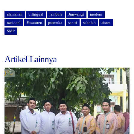
alamanah
bilingual
jambore
Junwangi
modern
nasional
Pesantren
pramuka
santri
sekolah
siswa
SMP
Artikel Lainnya