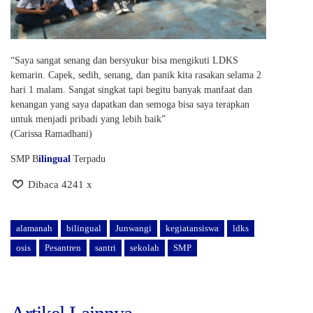
“Saya sangat senang dan bersyukur bisa mengikuti LDKS
kemarin. Capek, sedih, senang, dan panik kita rasakan selama 2
hari 1 malam. Sangat singkat tapi begitu banyak manfaat dan
kenangan yang saya dapatkan dan semoga bisa saya terapkan
untuk menjadi pribadi yang lebih baik”
(Carissa Ramadhani)
SMP B
ilingual
Terpadu
Dibaca 4241 x
alamanah
bilingual
Junwangi
kegiatansiswa
ldks
osis
Pesantren
santri
sekolah
SMP