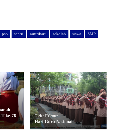
psb
santri
santribaru
sekolah
siswa
SMP
manah
UT ke-76
Oleh : ITCenter
Hari Guru Nasional