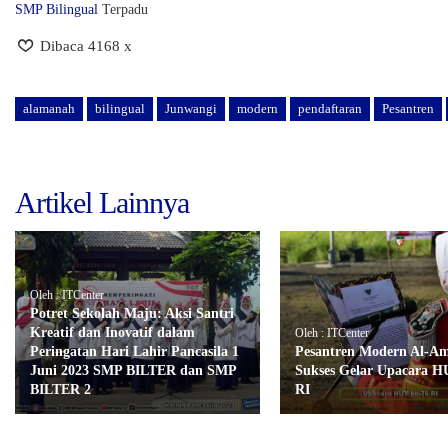
SMP Bilingual
Terpadu
Dibaca 4168 x
alamanah
bilingual
Junwangi
modern
pendaftaran
Pesantren
Artikel Lainnya
Oleh : ITCenter
Potret Sekolah Maju: Aksi Santri
Kreatif dan Inovatif dalam
Oleh : ITCenter
Peringatan Hari Lahir Pancasila 1
Pesantren Modern Al-A
Juni 2023 SMP BILTER dan SMP
Sukses Gelar Upacara H
BILTER 2
RI