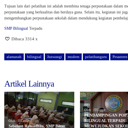
Tujuan lain dari pelatihan ini adalah membina tenaga perpustakaan dalam m
perpustakaan yang berkualitas dan berdaya guna. Selain itu, kegiatan ini j
mengembangkan perpustakaan sekolah dalam mendukung kegiatan pembelaja
SMP Bilingual
Terpadu
Dibaca 3314 x
alamanah
bilingual
Junwangi
modern
pelatihanguru
Pesantren
Artikel Lainnya
Oleh : ITCenter
PENDAMPINGAN POP 
BILINGUAL TERPADU:
Oleh : ITCenter
Sebelum Ramadhan, SMP Bilter
MEWUJUDKAN SEKO