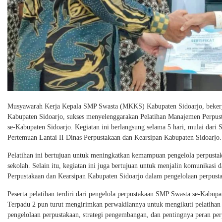
Musyawarah Kerja Kepala SMP Swasta (MKKS) Kabupaten Sidoarjo, bekerj
Kabupaten Sidoarjo, sukses menyelenggarakan Pelatihan Manajemen Perpus
se-Kabupaten Sidoarjo. Kegiatan ini berlangsung selama 5 hari, mulai dar
Pertemuan Lantai II Dinas Perpustakaan dan Kearsipan Kabupaten Sidoarjo.
Pelatihan ini bertujuan untuk meningkatkan kemampuan pengelola perpust
sekolah. Selain itu, kegiatan ini juga bertujuan untuk menjalin komunikas
Perpustakaan dan Kearsipan Kabupaten Sidoarjo dalam pengelolaan perpusta
Peserta pelatihan terdiri dari pengelola perpustakaan SMP Swasta se-Kabup
Terpadu 2 pun turut mengirimkan perwakilannya untuk mengikuti pelatiha
pengelolaan perpustakaan, strategi pengembangan, dan pentingnya peran pe