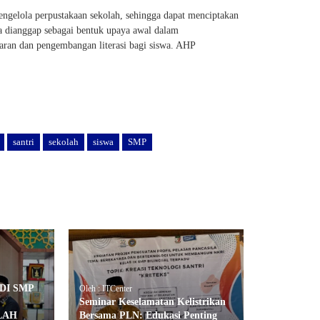
engelola perpustakaan sekolah, sehingga dapat menciptakan
uga dianggap sebagai bentuk upaya awal dalam
ran dan pengembangan literasi bagi siswa. AHP
santri
sekolah
siswa
SMP
DI SMP
Oleh : ITCenter
Seminar Keselamatan Kelistrikan
LAH
Bersama PLN: Edukasi Penting