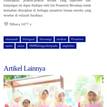
Diharapkan, praktik-praktik terbaik yang diperoleh dari
kunjungan ini dapat diadopsi oleh tim Pesantren Bersahaja untuk
kemudian diterapkan di berbagai pesantren binaan mereka yang
tersebar di wilayah Surabaya.
Dibaca 1477 x
alamanah
bilingual
Junwangi
modern
Pesantren
santri
siswa
SMPBilingualterpadu
smpbilter
Artikel Lainnya