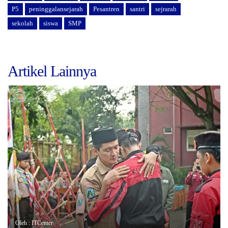
P5
peninggalansejarah
Pesantren
santri
sejrarah
sekolah
siswa
SMP
Artikel Lainnya
Oleh : ITCenter