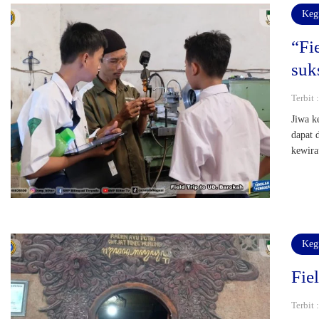
Keg
“Fi
suk
Terbit 
Jiwa k
dapat 
kewira
Keg
Fie
Terbit 