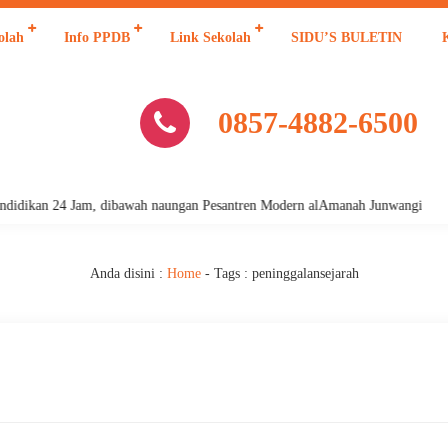
olah
Info PPDB
Link Sekolah
SIDU’S BULETIN
0857-4882-6500
dikan 24 Jam, dibawah naungan Pesantren Modern alAmanah Junwangi
Anda disini :
Home
- Tags :
peninggalansejarah