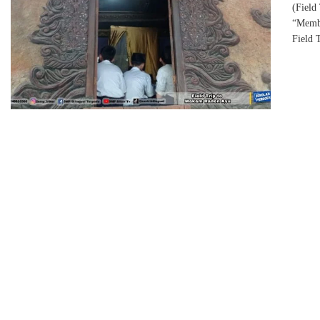
(Field
“Membu
Field 