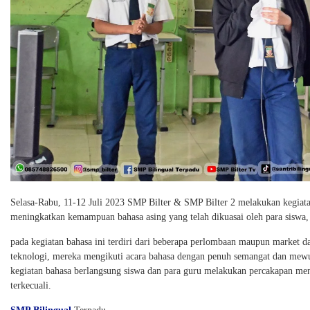
Selasa-Rabu, 11-12 Juli 2023 SMP Bilter & SMP Bilter 2 melakukan kegiatan
meningkatkan kemampuan bahasa asing yang telah dikuasai oleh para siswa, 
pada kegiatan bahasa ini terdiri dari beberapa perlombaan maupun market day
teknologi, mereka mengikuti acara bahasa dengan penuh semangat dan mew
kegiatan bahasa berlangsung siswa dan para guru melakukan percakapan men
terkecuali.