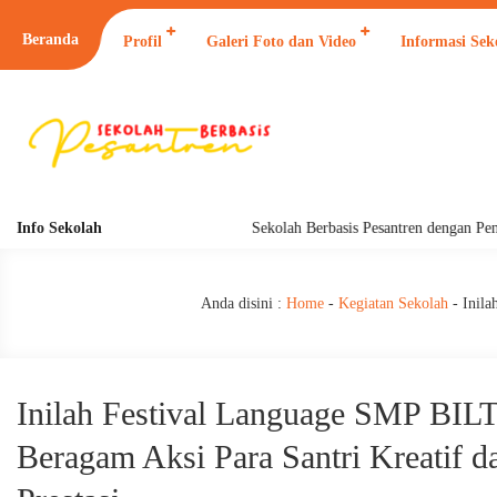
Beranda
Profil
Galeri Foto dan Video
Informasi Sek
Info Sekolah
Sekolah Berbasis Pesantren dengan Pendidik
Anda disini :
Home
-
Kegiatan Sekolah
-
Inila
Inilah Festival Language SMP BI
Beragam Aksi Para Santri Kreatif d