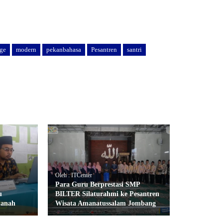
ge
modern
pekanbahasa
Pesantren
santri
Oleh : ITCenter
Para Guru Berprestasi SMP
u
BILTER Silaturahmi ke Pesantren
manah
Wisata Amanatussalam Jombang