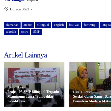
SMP Bilingual
Terpadu
Dibaca 3621 x
alamanah
arabic
bilingual
english
festival
Junwangi
langua
sekolah
siswa
SMP
Artikel Lainnya
Oleh : ITCenter
Projek P5 SMP Bilingual Terpadu
Oleh : ITCenter
Mengusung Tema “Sampahku
Seleksi Calon Santri Bar
Kreatifitasku”
Pesantren Modern Al A