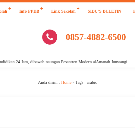
olah
Info PPDB
Link Sekolah
SIDU’S BULETIN
0857-4882-6500
idikan 24 Jam, dibawah naungan Pesantren Modern alAmanah Junwangi
Anda disini :
Home
- Tags :
arabic