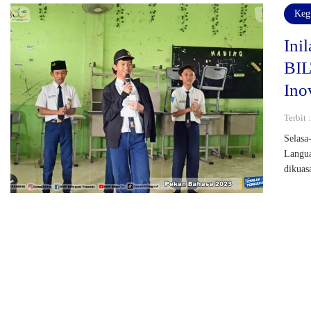
Keg
Ini
BIL
Ino
Terbit 
Selasa
Langua
dikuas