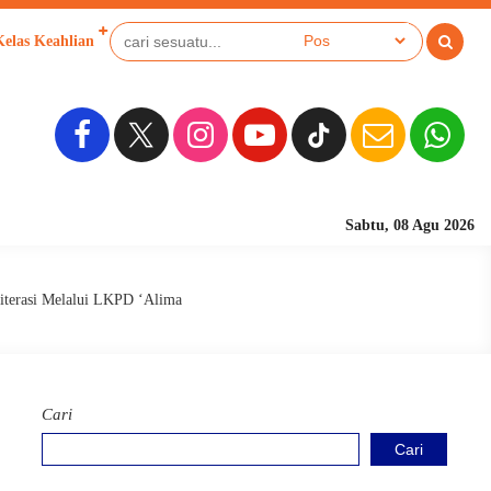
Kelas Keahlian
Sekolah Berbasis Pesantre
Sabtu, 08 Agu 2026
iterasi Melalui LKPD ‘Alima
Cari
Cari