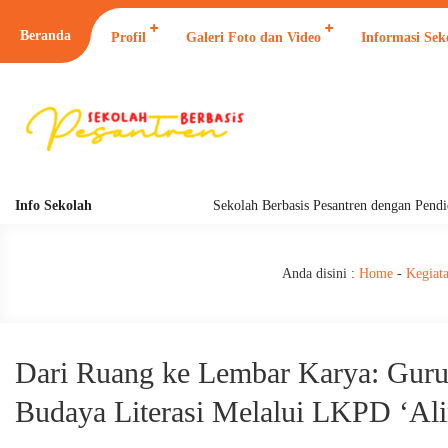
Beranda
Profil
Galeri Foto dan Video
Informasi Sek
Info Sekolah
Sekolah Berbasis Pesantren dengan Pendidikan 24 
Anda disini :
Home
-
Kegiat
Dari Ruang ke Lembar Karya: Gur
Budaya Literasi Melalui LKPD ‘Al