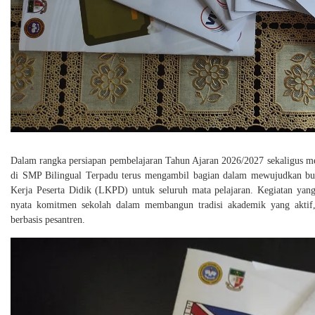
Dalam rangka persiapan pembelajaran Tahun Ajaran 2026/2027 sekaligus 
di SMP Bilingual Terpadu terus mengambil bagian dalam mewujudkan bud
Kerja Peserta Didik (LKPD) untuk seluruh mata pelajaran. Kegiatan yang 
nyata komitmen sekolah dalam membangun tradisi akademik yang aktif, k
berbasis pesantren.