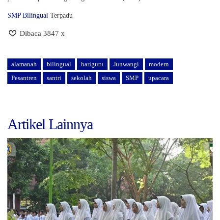
SMP Bilingual
Terpadu
Dibaca 3847 x
alamanah
bilingual
hariguru
Junwangi
modern
Pesantren
santri
sekolah
siswa
SMP
upacara
Artikel Lainnya