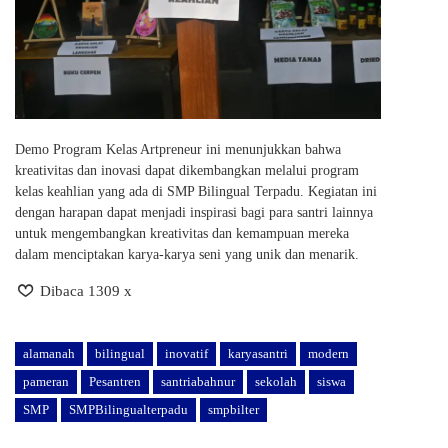
Demo Program Kelas Artpreneur ini menunjukkan bahwa
kreativitas dan inovasi dapat dikembangkan melalui program
kelas keahlian yang ada di SMP Bilingual Terpadu. Kegiatan ini
dengan harapan dapat menjadi inspirasi bagi para santri lainnya
untuk mengembangkan kreativitas dan kemampuan mereka
dalam menciptakan karya-karya seni yang unik dan menarik.
Dibaca 1309 x
alamanah
bilingual
inovatif
karyasantri
modern
pameran
Pesantren
santriabahnur
sekolah
siswa
SMP
SMPBilingualterpadu
smpbilter