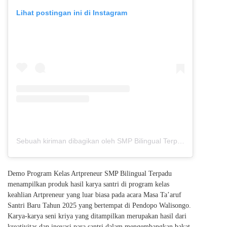
Lihat postingan ini di Instagram
Sebuah kiriman dibagikan oleh SMP Bilingual Terpadu (@smp_bilter)
Demo Program Kelas Artpreneur SMP Bilingual Terpadu
menampilkan produk hasil karya santri di program kelas
keahlian Artpreneur yang luar biasa pada acara Masa Ta’aruf
Santri Baru Tahun 2025 yang bertempat di Pendopo Walisongo.
Karya-karya seni kriya yang ditampilkan merupakan hasil dari
kreativitas dan inovasi para santri dalam mengembangkan bakat