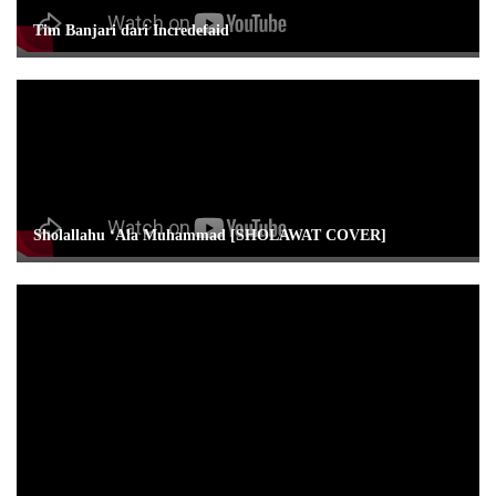
Tim Banjari dari Incredefaid
Sholallahu ‘Ala Muhammad [SHOLAWAT COVER]