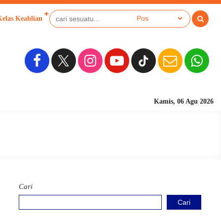
Kelas Keahlian
Sekolah Berbasis Pesantre
Kamis, 06 Agu 2026
Cari
Cari