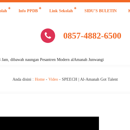
olah
Info PPDB
Link Sekolah
SIDU’S BULETIN
0857-4882-6500
am, dibawah naungan Pesantren Modern alAmanah Junwangi
Anda disini :
Home
-
Video
-
SPEECH | Al-Amanah Got Talent