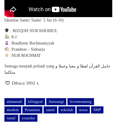
Identitas Santri Tasmi’ 5 Juz (6-10)
: RIZQOH NUR KHOIRUL
: 8-J
: Roudlotur Rochmaniyyah
: Prambon – Sidoarjo
: NUR ROCHMAT
Semoga menjadi pribadi yang حامل القرآن لفظا و معنا وعملا و
متكلما
Dibaca 3992 x
alamanah
bilingual
Junwangi
livestreaming
modern
Pesantren
santri
sekolah
siswa
SMP
tasmi'
youtube