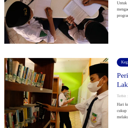
Untuk 
mengad
progra
Keg
Per
Lak
Terbit 
Hari k
cukup 
melaku