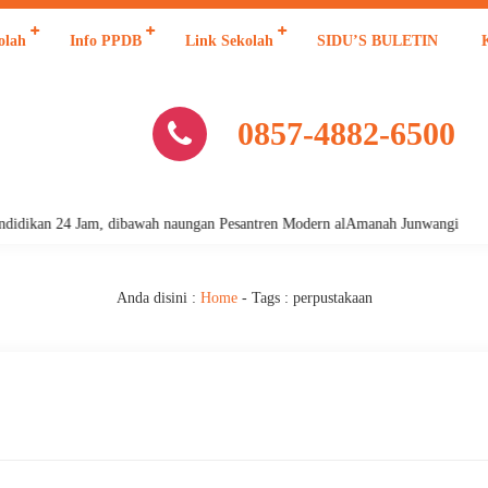
olah
Info PPDB
Link Sekolah
SIDU’S BULETIN
0857-4882-6500
dikan 24 Jam, dibawah naungan Pesantren Modern alAmanah Junwangi
Anda disini :
Home
- Tags :
perpustakaan