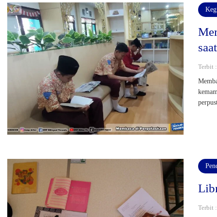
Keg
Mem
saat
Terbit 
Membac
kemamp
perpus
Pen
Lib
Terbit