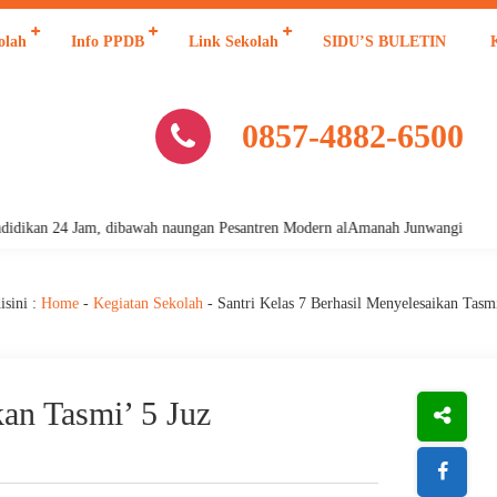
olah
Info PPDB
Link Sekolah
SIDU’S BULETIN
0857-4882-6500
ikan 24 Jam, dibawah naungan Pesantren Modern alAmanah Junwangi
sini :
Home
-
Kegiatan Sekolah
-
Santri Kelas 7 Berhasil Menyelesaikan Tasmi
kan Tasmi’ 5 Juz