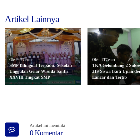
Artikel Lainnya
Oleh : ITCenter
Oleh : ITCenter
SMP Bilingual Terpadu: Sekolah
TKA Gelombang 2 Sukses
Unggulan Gelar Wisuda Santri
219 Siswa Ikuti Ujian d
XXVIII Tingkat SMP
Lancar dan Tertib
Artikel ini memiliki
0 Komentar