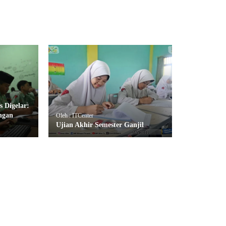
 Digelar:
engan
Oleh : ITCenter
Ujian Akhir Semester Ganjil