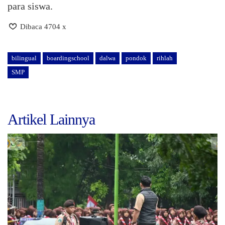
para siswa.
Dibaca 4704 x
bilingual
boardingschool
dalwa
pondok
rihlah
SMP
Artikel Lainnya