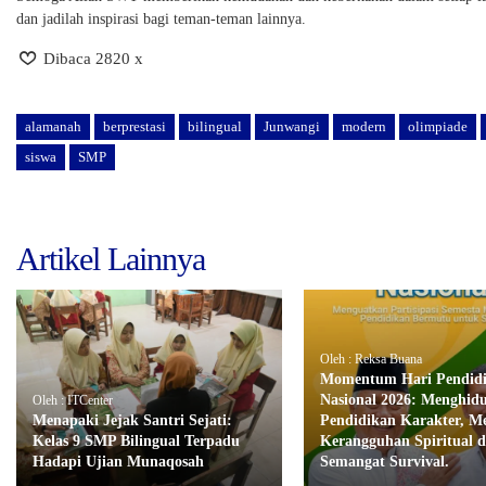
dan jadilah inspirasi bagi teman-teman lainnya.
Dibaca 2820 x
alamanah
berprestasi
bilingual
Junwangi
modern
olimpiade
siswa
SMP
Artikel Lainnya
Oleh : Reksa Buana
Momentum Hari Pendid
Nasional 2026: Menghid
Oleh : ITCenter
Menapaki Jejak Santri Sejati:
Pendidikan Karakter, M
Kelas 9 SMP Bilingual Terpadu
Kerangguhan Spiritual 
Hadapi Ujian Munaqosah
Semangat Survival.