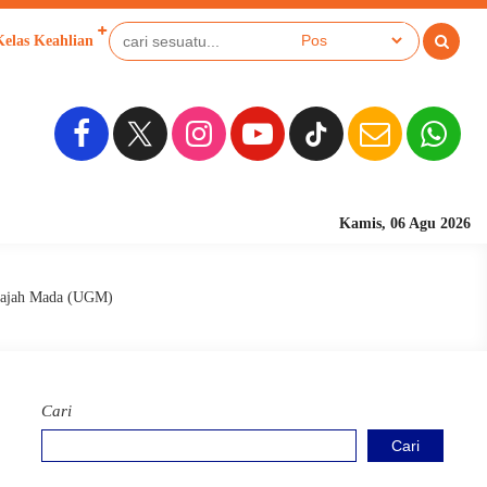
Kelas Keahlian
Kamis, 06 Agu 2026
Sekolah Berbasis Pe
 Gajah Mada (UGM)
Cari
Cari