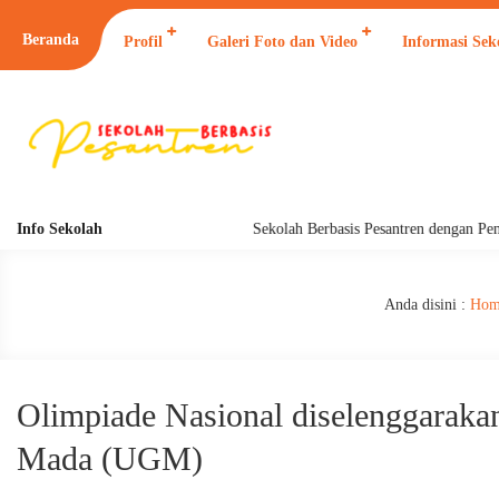
Beranda
Profil
Galeri Foto dan Video
Informasi Sek
Info Sekolah
Sekolah Berbasis Pesantren dengan Pendidik
Anda disini :
Hom
Olimpiade Nasional diselenggarakan
Mada (UGM)