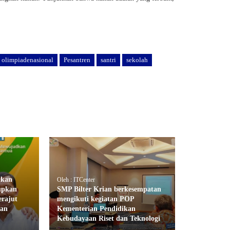
olimpiadenasional
Pesantren
santri
sekolah
ikan
Oleh : ITCenter
upkan
SMP Bilter Krian berkesempatan
erajut
mengikuti kegiatan POP
dan
Kementerian Pendidikan
Kebudayaan Riset dan Teknologi