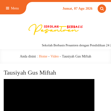
Menu
Jumat, 07 Agu 2026
Sekolah Berbasis Pesantren dengan Pendidikan 24 J
Anda disini :
Home
-
Video
-
Tausiyah Gus Miftah
Tausiyah Gus Miftah