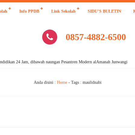
olah
Info PPDB
Link Sekolah
SIDU’S BULETIN
0857-4882-6500
idikan 24 Jam, dibawah naungan Pesantren Modern alAmanah Junwangi
Anda disini :
Home
- Tags :
maulidnabi