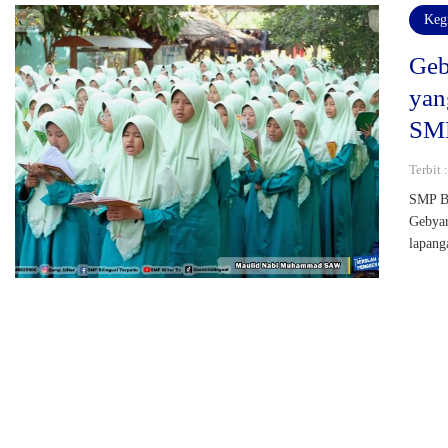
Keg
Geb
yan
SMP
Terbit
SMP Bi
Gebyar
lapang