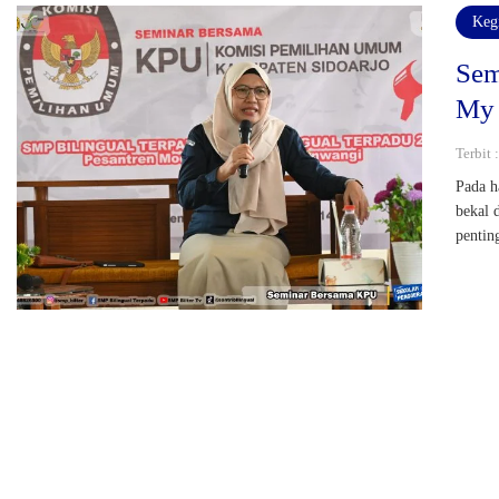
Keg
Sem
My 
Terbit 
Pada h
bekal 
pentin