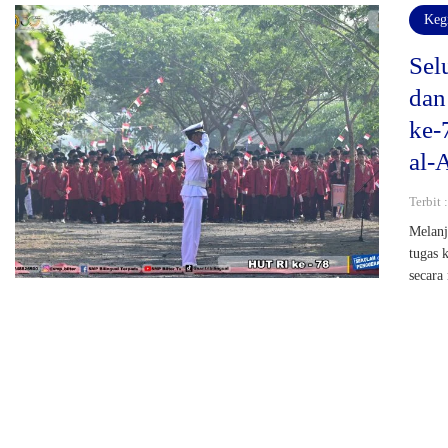
Keg
Sel
dan
ke-
al-
Terbit
Melanj
tugas 
secara