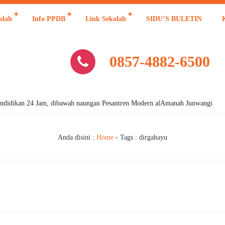
olah
Info PPDB
Link Sekolah
SIDU’S BULETIN
0857-4882-6500
idikan 24 Jam, dibawah naungan Pesantren Modern alAmanah Junwangi
Anda disini :
Home
- Tags :
dirgahayu