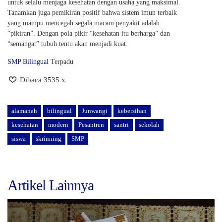
untuk selalu menjaga kesehatan dengan usaha yang maksimal.
Tanamkan juga pemikiran positif bahwa sistem imun terbaik
yang mampu mencegah segala macam penyakit adalah
“pikiran”. Dengan pola pikir “kesehatan itu berharga” dan
“semangat” tubuh tentu akan menjadi kuat.
SMP Bilingual
Terpadu
Dibaca 3535 x
alamanah
bilingual
Junwangi
kebersihan
kesehatan
modern
Pesantren
santri
sekolah
siswa
skrinning
SMP
Artikel Lainnya