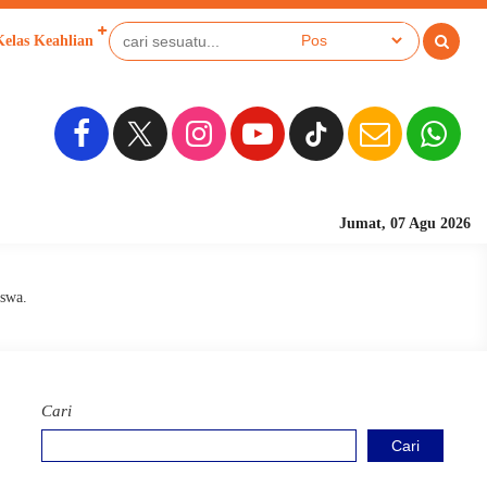
Kelas Keahlian
Jumat, 07 Agu 2026
Sekolah Berbasis Pe
iswa.
Cari
Cari