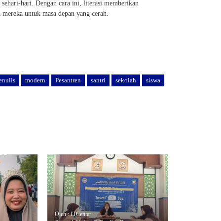
sehari-hari. Dengan cara ini, literasi memberikan
 mereka untuk masa depan yang cerah.
enulis
modern
Pesantren
santri
sekolah
siswa
Oleh : ITCenter