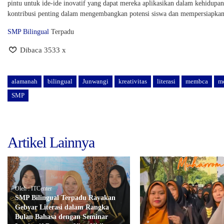
pintu untuk ide-ide inovatif yang dapat mereka aplikasikan dalam kehidupan 
kontribusi penting dalam mengembangkan potensi siswa dan mempersiapkan
SMP Bilingual
Terpadu
Dibaca 3533 x
alamanah
bilingual
Junwangi
kreativitas
literasi
membca
m
SMP
Artikel Lainnya
Oleh : ITCenter
SMP Bilingual Terpadu Rayakan
Gebyar Literasi dalam Rangka
Bulan Bahasa dengan Seminar