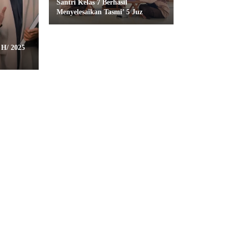
Santri Kelas 7 Berhasil
Menyelesaikan Tasmi’ 5 Juz
H/ 2025