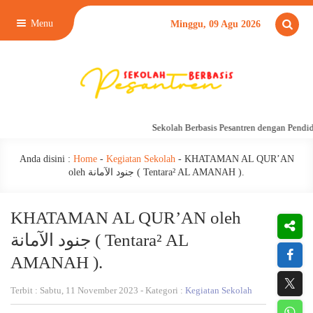
Menu
Minggu, 09 Agu 2026
Sekolah Berbasis Pesantren dengan Pendidik
Anda disini :
Home
-
Kegiatan Sekolah
-
KHATAMAN AL QUR’AN
oleh جنود الآمانة ( Tentara² AL AMANAH ).
KHATAMAN AL QUR’AN oleh
جنود الآمانة ( Tentara² AL
AMANAH ).
Terbit : Sabtu, 11 November 2023 - Kategori :
Kegiatan Sekolah