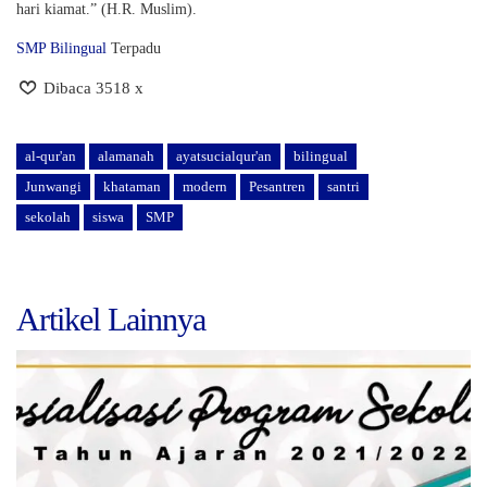
hari kiamat.” (H.R. Muslim).
SMP Bilingual
Terpadu
Dibaca 3518 x
al-qur'an
alamanah
ayatsucialqur'an
bilingual
Junwangi
khataman
modern
Pesantren
santri
sekolah
siswa
SMP
Artikel Lainnya