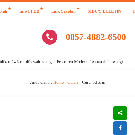
olah
Info PPDB
Link Sekolah
SIDU’S BULETIN
0857-4882-6500
am, dibawah naungan Pesantren Modern alAmanah Junwangi
Anda disini :
Home
-
Galeri
-
Guru Teladan