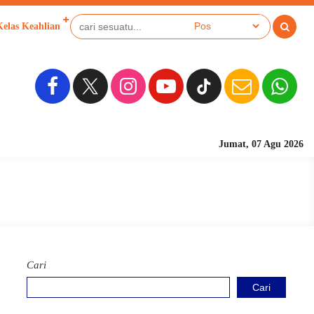
Kelas Keahlian
Sekolah Berbasis Pesantren
Jumat, 07 Agu 2026
Cari
Cari