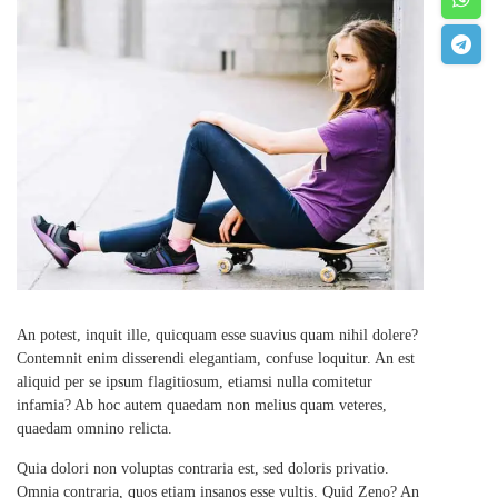
An potest, inquit ille, quicquam esse suavius quam nihil dolere?
Contemnit enim disserendi elegantiam, confuse loquitur. An est
aliquid per se ipsum flagitiosum, etiamsi nulla comitetur
infamia? Ab hoc autem quaedam non melius quam veteres,
quaedam omnino relicta.
Quia dolori non voluptas contraria est, sed doloris privatio.
Omnia contraria, quos etiam insanos esse vultis. Quid Zeno? An