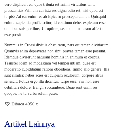
vero displicuit ea, quae tributa est animi virtutibus tanta
praestantia? Primum cur ista res digna odio est, nisi quod est
turpis? Ad eas enim res ab Epicuro praecepta dantur. Quicquid
enim a sapientia proficiscitur, id continuo debet expletum esse
omnibus suis partibus; Ut optime, secundum naturam affectum
esse possit.
Nummus in Croesi divitiis obscuratur, pars est tamen divitiarum.
Quamvis enim depravatae non sint, pravae tamen esse possunt.
Idemque diviserunt naturam hominis in animum et corpus.
Transfer idem ad modestiam vel temperantiam, quae est
moderatio cupiditatum rationi oboediens. Immo alio genere; Illa
sunt similia: hebes acies est cuipiam oculorum, corpore alius
senescit; Potius ergo illa dicantur: turpe esse, viri non esse
debilitari dolore, frangi, succumbere. Duae sunt enim res
quoque, ne tu verba solum putes.
Dibaca 4956 x
Artikel Lainnya