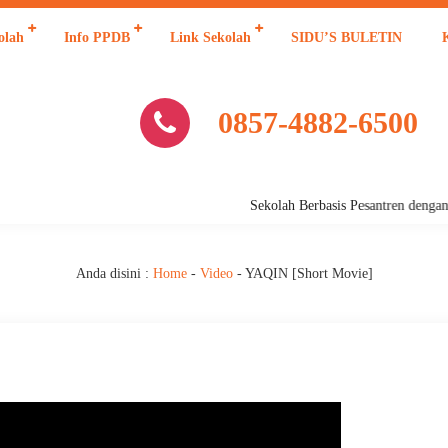
olah
Info PPDB
Link Sekolah
SIDU’S BULETIN
0857-4882-6500
Sekolah Berbasis Pesantren dengan P
Anda disini :
Home
-
Video
-
YAQIN [Short Movie]