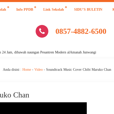
olah
Info PPDB
Link Sekolah
SIDU’S BULETIN
0857-4882-6500
24 Jam, dibawah naungan Pesantren Modern alAmanah Junwangi
Anda disini :
Home
-
Video
-
Soundtrack Music Cover Chibi Maruko Chan
ruko Chan