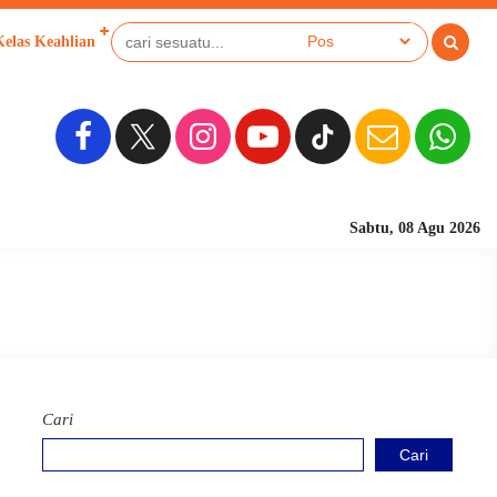
Kelas Keahlian
Sekolah Berbasis Pesan
Sabtu, 08 Agu 2026
Cari
Cari