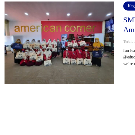
Keg
SMP
Ame
Terbit 
fun le
@educa
we’re 