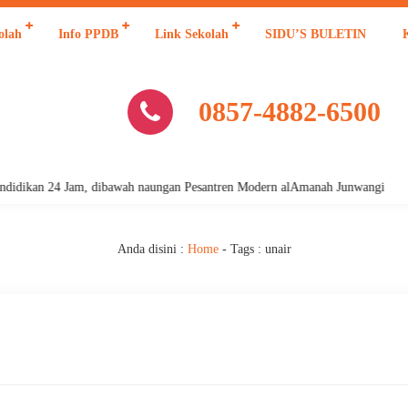
olah
Info PPDB
Link Sekolah
SIDU’S BULETIN
0857-4882-6500
idikan 24 Jam, dibawah naungan Pesantren Modern alAmanah Junwangi
Anda disini :
Home
- Tags :
unair