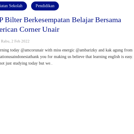
iatan Sekolah
Pendidikan
 Bilter Berkesempatan Belajar Bersama
rican Corner Unair
: Rabu, 2 Feb 2022
arning today @amcorunair with miss energic @ambarizky and kak agung from
tionusaindonesiathank you for making us believe that learning english is easy.
not just studying today but we..