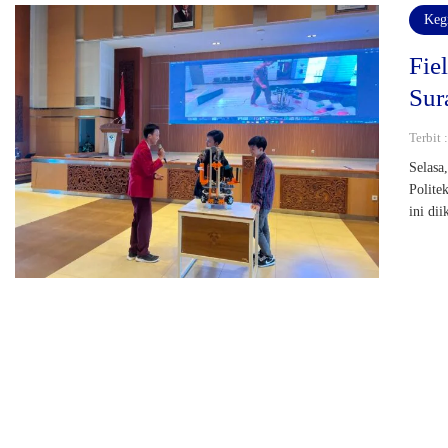
Keg
Fie
Sur
Terbit 
Selasa
Polite
ini dii