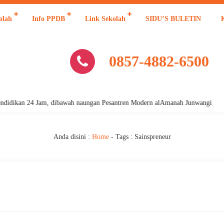
olah
Info PPDB
Link Sekolah
SIDU’S BULETIN
0857-4882-6500
idikan 24 Jam, dibawah naungan Pesantren Modern alAmanah Junwangi
Anda disini :
Home
- Tags :
Sainspreneur