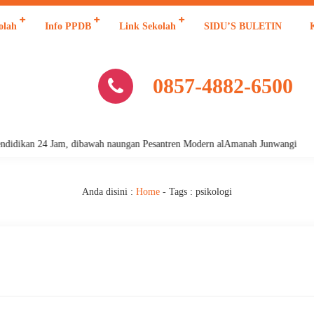
olah
Info PPDB
Link Sekolah
SIDU’S BULETIN
0857-4882-6500
idikan 24 Jam, dibawah naungan Pesantren Modern alAmanah Junwangi
Anda disini :
Home
- Tags :
psikologi