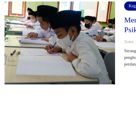
Keg
Men
Psi
Terbit 
Serang
penghu
perdan