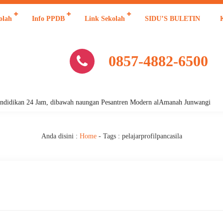
olah
Info PPDB
Link Sekolah
SIDU’S BULETIN
0857-4882-6500
idikan 24 Jam, dibawah naungan Pesantren Modern alAmanah Junwangi
Anda disini :
Home
- Tags :
pelajarprofilpancasila