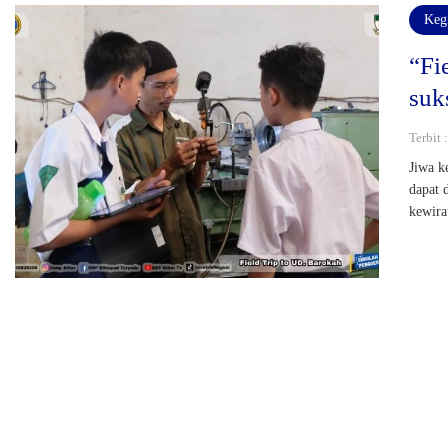
Keg
“Fi
suk
Terbit 
Jiwa k
dapat 
kewira