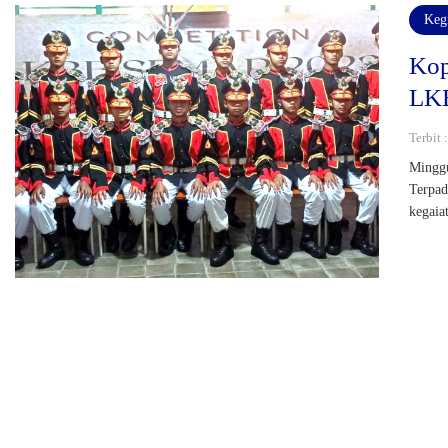
Keg
Kop
LK
Terbit 
Minggu
Terpad
kegaia