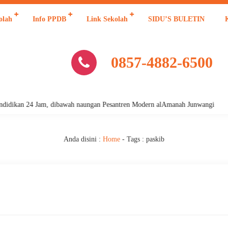
olah
Info PPDB
Link Sekolah
SIDU’S BULETIN
0857-4882-6500
dikan 24 Jam, dibawah naungan Pesantren Modern alAmanah Junwangi
Anda disini :
Home
- Tags :
paskib