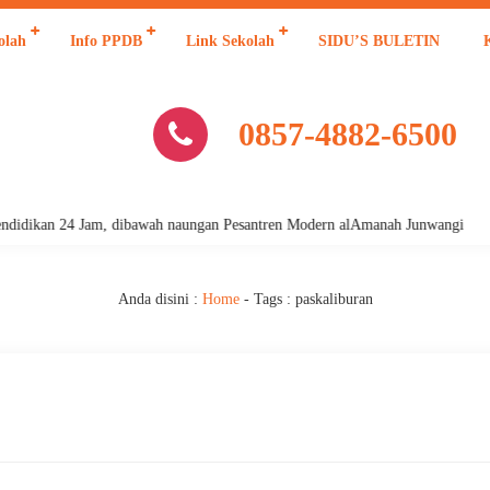
olah
Info PPDB
Link Sekolah
SIDU’S BULETIN
0857-4882-6500
idikan 24 Jam, dibawah naungan Pesantren Modern alAmanah Junwangi
Anda disini :
Home
- Tags :
paskaliburan