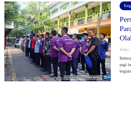
Keg
Per
Par
Ola
Terbit 
Bebera
pagi b
kegiat