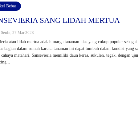
ikel Bebas
NSEVIERIA SANG LIDAH MERTUA
: Senin, 27 Mar 2023
ieria atau lidah mertua adalah marga tanaman hias yang cukup populer sebagai
as bagian dalam rumah karena tanaman ini dapat tumbuh dalam kondisi yang se
n cahaya matahari. Sansevieria memiliki daun keras, sukulen, tegak, dengan uju
ing...