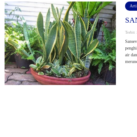
Art
SA
Terbit 
Sansev
penghi
air da
merunc