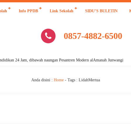
olah
Info PPDB
Link Sekolah
SIDU’S BULETIN
0857-4882-6500
dikan 24 Jam, dibawah naungan Pesantren Modern alAmanah Junwangi
Anda disini :
Home
- Tags :
LidahMertua